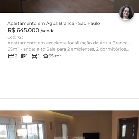
Apartamento em Água Branca - São Paulo
R$ 645.000
/venda
Cód: 723
Apartamento em excelente localização da Água Branca -
65m² - andar alto Sala para 2 ambientes, 2 dormitórios
bed
directions_car
com armário...
other_houses
2
1
1
65 m²