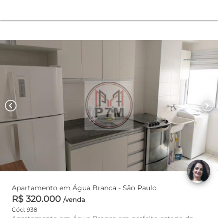
chevron_left
chevron_right
Apartamento em Água Branca - São Paulo
R$ 320.000
/venda
Cód: 938