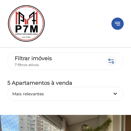
notes
Filtrar imóveis
page_info
7 filtros ativos
5 Apartamentos
à venda
keyboard_arrow_down
Mais relevantes