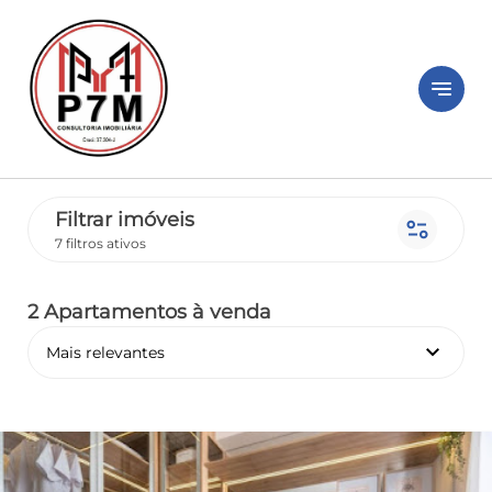
notes
Filtrar imóveis
page_info
7 filtros ativos
2 Apartamentos
à venda
keyboard_arrow_down
Mais relevantes