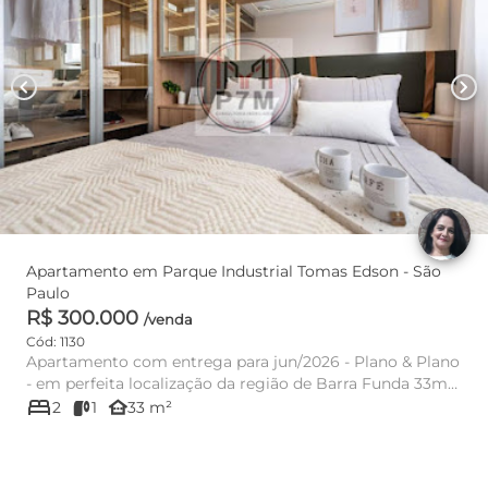
chevron_left
chevron_right
Apartamento em Parque Industrial Tomas Edson - São
Paulo
R$ 300.000
/venda
Cód: 1130
Apartamento com entrega para jun/2026 - Plano & Plano
- em perfeita localização da região de Barra Funda 33m²
bed
- andar ba...
other_houses
2
1
33 m²