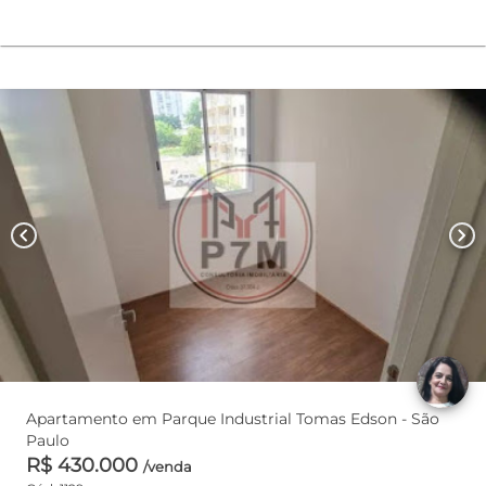
chevron_left
chevron_right
Apartamento em Parque Industrial Tomas Edson - São
Paulo
R$ 430.000
/venda