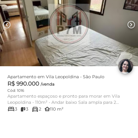
chevron_left
chevron_right
Apartamento em Vila Leopoldina - São Paulo
R$ 990.000
/venda
Cód: 1016
Apartamento espaçoso e pronto para morar em Vila
Leopoldina - 110m² - Andar baixo Sala ampla para 2
bed
directions_car
ambientes, cozinha c...
other_houses
3
3
2
110 m²