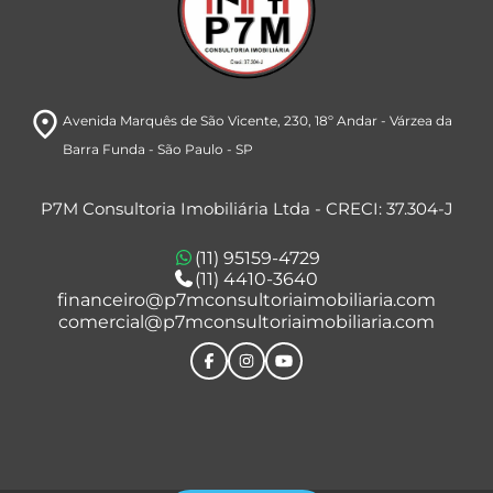
room
Avenida Marquês de São Vicente, 230
, 18º Andar
- Várzea da
Barra Funda
- São Paulo
- SP
P7M Consultoria Imobiliária Ltda - CRECI: 37.304-J
(11) 95159-4729
(11) 4410-3640
financeiro@p7mconsultoriaimobiliaria.com
comercial@p7mconsultoriaimobiliaria.com