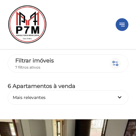
notes
Filtrar imóveis
page_info
7 filtros ativos
6 Apartamentos
à venda
keyboard_arrow_down
Mais relevantes