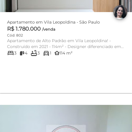
Apartamento em Vila Leopoldina - São Paulo
R$ 1.780.000
/venda
Cód: 802
Apartamento de Alto Padrão em Vila Leopoldina! -
Construído em 2021 - 114m² - Designer diferenciado em
bed
bathtub
directions_car
fino acabamento, ...
other_houses
3
4
3
1
114 m²