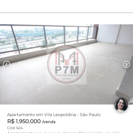
chevron_left
chevron_right
Apartamento em Vila Leopoldina - São Paulo
R$ 1.950.000
/venda
Cód: 624