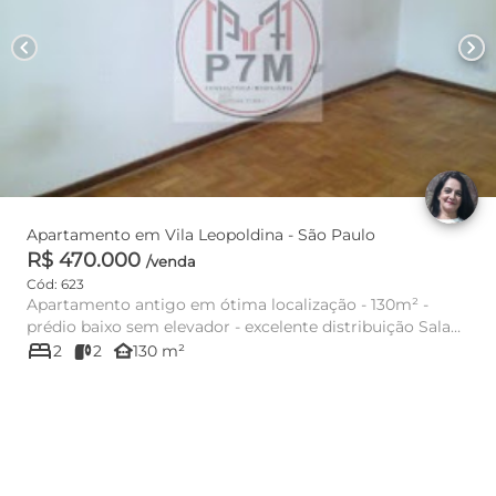
chevron_left
chevron_right
Apartamento em Vila Leopoldina - São Paulo
R$ 470.000
/venda
Cód: 623
Apartamento antigo em ótima localização - 130m² -
prédio baixo sem elevador - excelente distribuição Sala
bed
ampla para 2 a...
other_houses
2
2
130 m²