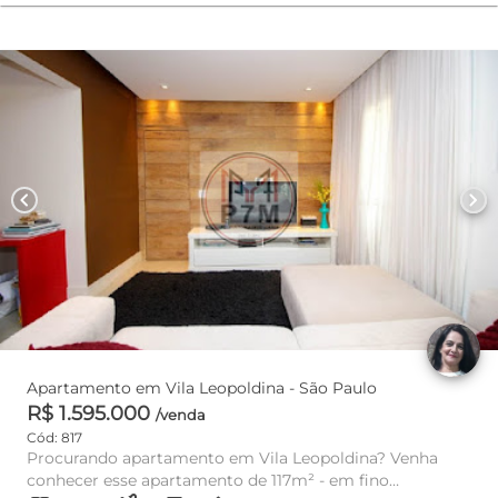
chevron_left
chevron_right
Apartamento em Vila Leopoldina - São Paulo
R$ 1.595.000
/venda
Cód: 817
Procurando apartamento em Vila Leopoldina? Venha
conhecer esse apartamento de 117m² - em fino