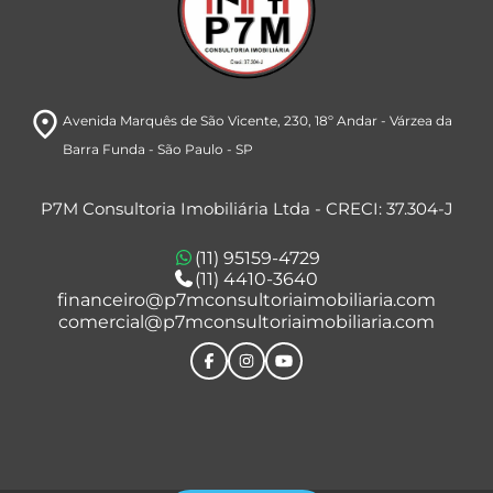
room
Avenida Marquês de São Vicente, 230
, 18º Andar
- Várzea da
Barra Funda
- São Paulo
- SP
P7M Consultoria Imobiliária Ltda - CRECI: 37.304-J
(11) 95159-4729
(11) 4410-3640
financeiro@p7mconsultoriaimobiliaria.com
comercial@p7mconsultoriaimobiliaria.com