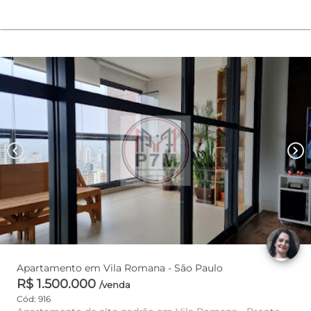
chevron_left
chevron_right
Apartamento em Vila Romana - São Paulo
R$ 1.500.000
/venda
Cód: 916