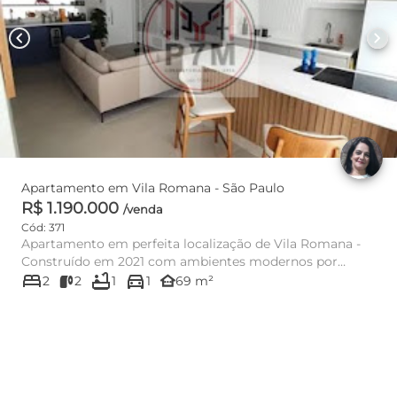
chevron_left
chevron_right
Apartamento em Vila Romana - São Paulo
R$ 1.190.000
/venda
Cód: 371
Apartamento em perfeita localização de Vila Romana -
Construído em 2021 com ambientes modernos por
bed
bathtub
directions_car
auxílio de Arquiteto...
other_houses
2
2
1
1
69 m²