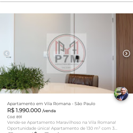
chevron_left
chevron_right
Apartamento em Vila Romana - São Paulo
R$ 1.990.000
/venda
Cód: 891
Vende-se Apartamento Maravilhoso na Vila Romana!
Oportunidade única! Apartamento de 130 m² com 3