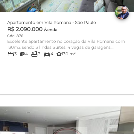
Apartamento em Vila Romana - São Paulo
R$ 2.090.000
/venda
Cód: 876
Excelente apartamento no coração da Vila Romana com
130m2 sendo 3 lindas Suítes, 4 vagas de garagens,
bed
bathtub
directions_car
moveis Planejados ...
other_houses
3
4
3
4
130 m²