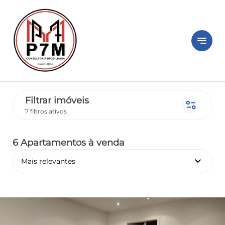
notes
Filtrar imóveis
page_info
7 filtros ativos
6 Apartamentos
à venda
keyboard_arrow_down
Mais relevantes