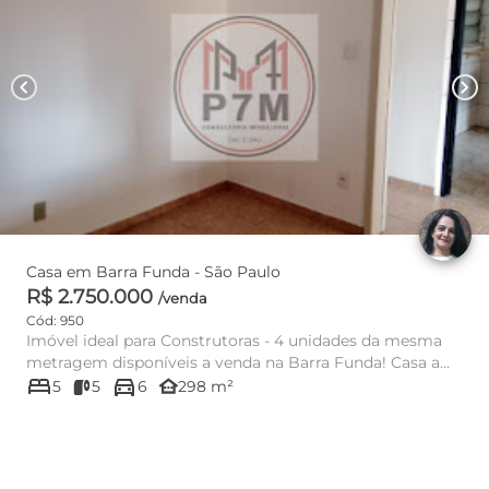
chevron_left
chevron_right
Casa em Barra Funda - São Paulo
R$ 2.750.000
/venda
Cód: 950
Imóvel ideal para Construtoras - 4 unidades da mesma
metragem disponíveis a venda na Barra Funda! Casa a
bed
directions_car
venda em perfei...
other_houses
5
5
6
298 m²