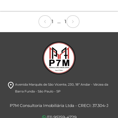
chevron_left
chevron_right
1 ... 1
room
Avenida Marquês de São Vicente, 230
, 18º Andar
- Várzea da
Barra Funda
- São Paulo
- SP
P7M Consultoria Imobiliária Ltda - CRECI: 37.304-J
(11) 95159-4729