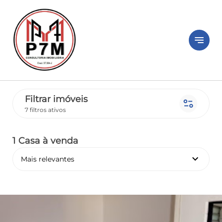
notes
Filtrar imóveis
page_info
7 filtros ativos
1 Casa
à venda
keyboard_arrow_down
Mais relevantes