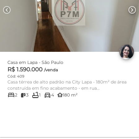
chevron_left
chevron_right
Casa em Lapa - São Paulo
R$ 1.590.000
/venda
Cód: 409
Casa térrea de alto padrão na City Lapa - 180m² de área
construída em fino acabamento - em rua
bed
bathtub
directions_car
tranquila.Localização est...
other_houses
2
3
1
4
180 m²