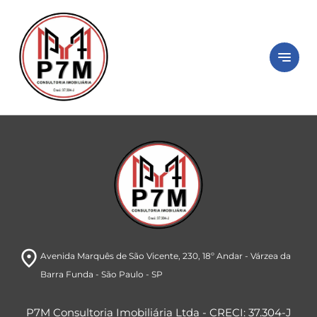
close
Peça seu
imóvel
notes
Está com dificuldade ou sem tempo?
Preencha o formulário abaixo e iremos
buscar imóveis de acordo com o seu perfil.
room
Avenida Marquês de São Vicente, 230
, 18º Andar
- Várzea da
Barra Funda
- São Paulo
- SP
P7M Consultoria Imobiliária Ltda - CRECI: 37.304-J