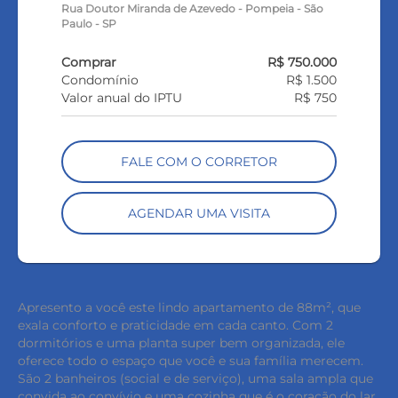
Rua Doutor Miranda de Azevedo - Pompeia - São
Paulo - SP
Comprar
R$ 750.000
Condomínio
R$ 1.500
Valor anual do IPTU
R$ 750
FALE COM O CORRETOR
AGENDAR UMA VISITA
Apresento a você este lindo apartamento de 88m², que
exala conforto e praticidade em cada canto. Com 2
dormitórios e uma planta super bem organizada, ele
oferece todo o espaço que você e sua família merecem.
São 2 banheiros (social e de serviço), uma sala ampla que
convida ao convívio e uma cozinha que é o coração do lar,