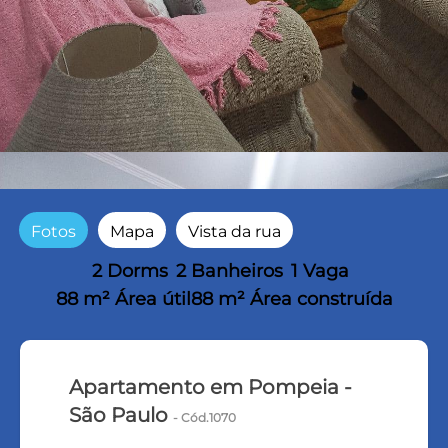
Fotos
Mapa
Vista da rua
2 Dorms
2 Banheiros
1 Vaga
88 m² Área útil
88 m² Área construída
Apartamento em Pompeia -
São Paulo
- Cód.1070