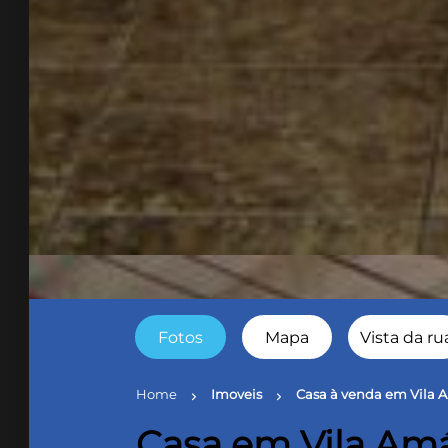
Fotos
Mapa
Vista da ru
Home
Imoveis
Casa à venda em Vila A
chevron_right
chevron_right
Casa em Vila Amá