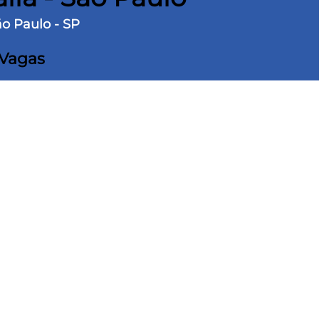
ão Paulo - SP
 Vagas
rreno
650 m² Área construída
ervação em Vila Amália - 650m² de área
. Ambientes bem distribuídos. Sala de estar,
a coberta, lavabo, 4 dormitórios sendo 1 suíte, 2
inha espaçosa, lavanderia, quintal nos fundos
a, edícula com quarto, sala e cozinha, canil
ão eletrônico. Localização tranquila mas
 com várias opções de transportes públicos e
tário aceita permuta. Documentação Ok para
e!