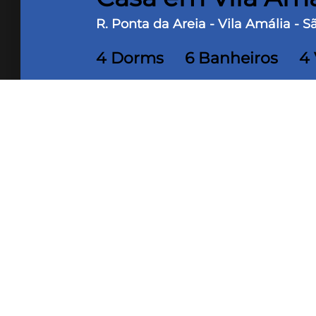
R. Ponta da Areia - Vila Amália - S
4 Dorms
6 Banheiros
4
650 m² Área útil
250 m² Te
Sobrado em perfeito estado de cons
construída - 250m de área do terreno
sala de jantar, sala de TV com varand
banheiros completos para banho, coz
com espaço gourmet com churrasqueir
de 50m, vaga para 4 carros com port
próximo a todo comércio, colégios e
ao lado do Horto Florestal. Proprie
financiamento.Valor de oportunidad