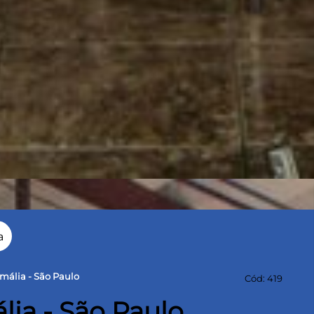
a
mália - São Paulo
Cód: 419
lia - São Paulo