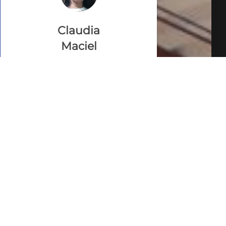
Claudia
Maciel
CRECI 142.366
VEJA TODOS MEUS
IMÓVEIS (220)
FALE COM O
CORRETOR
AGENDAR UMA VISITA
SIMULE O