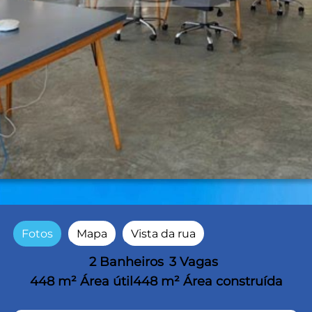
Fotos
Mapa
Vista da rua
2 Banheiros
3 Vagas
448 m² Área útil
448 m² Área construída