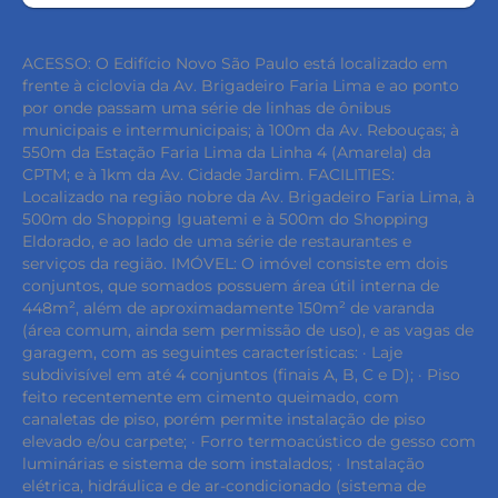
ACESSO: O Edifício Novo São Paulo está localizado em
frente à ciclovia da Av. Brigadeiro Faria Lima e ao ponto
por onde passam uma série de linhas de ônibus
municipais e intermunicipais; à 100m da Av. Rebouças; à
550m da Estação Faria Lima da Linha 4 (Amarela) da
CPTM; e à 1km da Av. Cidade Jardim. FACILITIES:
Localizado na região nobre da Av. Brigadeiro Faria Lima, à
500m do Shopping Iguatemi e à 500m do Shopping
Eldorado, e ao lado de uma série de restaurantes e
serviços da região. IMÓVEL: O imóvel consiste em dois
conjuntos, que somados possuem área útil interna de
448m², além de aproximadamente 150m² de varanda
(área comum, ainda sem permissão de uso), e as vagas de
garagem, com as seguintes características: · Laje
subdivisível em até 4 conjuntos (finais A, B, C e D); · Piso
feito recentemente em cimento queimado, com
canaletas de piso, porém permite instalação de piso
elevado e/ou carpete; · Forro termoacústico de gesso com
luminárias e sistema de som instalados; · Instalação
elétrica, hidráulica e de ar-condicionado (sistema de