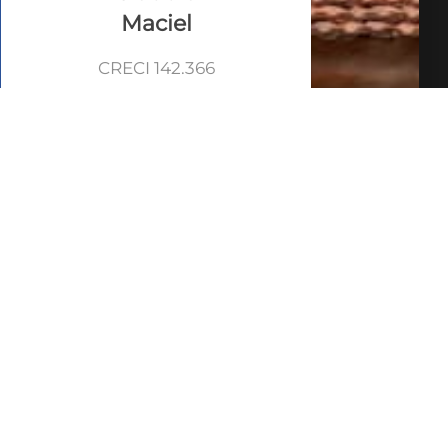
Maciel
CRECI 142.366
VEJA TODOS MEUS
IMÓVEIS (220)
FALE COM O
CORRETOR
AGENDAR UMA VISITA
SIMULE O
FINANCIAMENTO
COMPARTILHAR