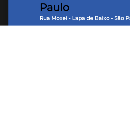
Paulo
Rua Moxei - Lapa de Baixo - São P
500 m² Área útil
500 m² Ár
Dimensões do Lote/Terreno: FR: 10m 
Terreno em excelente localização da
o terreno. Terreno com duas casas 
rua tranquila, mixta e ao lado de t
estação de CPTM Lapa, a pocuso metr
poucos minutos da Estação Barra F
oportunidade de construir seu imóv