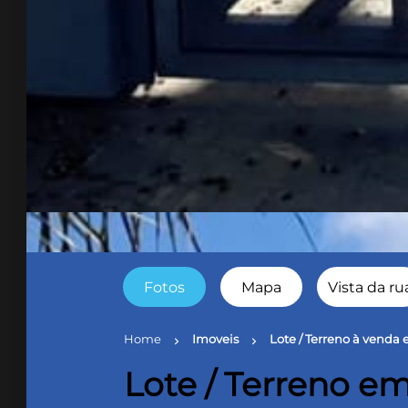
Fotos
Mapa
Vista da ru
Home
Imoveis
Lote / Terreno à venda
chevron_right
chevron_right
Lote / Terreno em